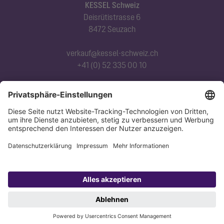
KESSEL Schweiz
Deisrütistrasse 6
8472 Seuzach
verkauf@kessel-schweiz.ch
+41 (0) 52 335 00 10
Abonnieren Sie unseren Newsletter
Jetzt anmelden
Datenschutz
Impressum
Copyright 1998-2026 KESSEL SE + Co. KG, Bahnhofstraße 31, 85101 Lenting,
Deutschland