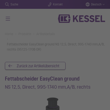
Suche
Kontakt
Deutsch
Zum Hauptinhalt springen
You are here:
Home
Produkte
Artikeldetails
Fettabscheider EasyClean ground NS 12,5, Direct, 995-1740 mm,A/B,
rechts (95125-170B-DR)
Zurück zur Artikelübersicht
Fettabscheider EasyClean ground
NS 12,5, Direct, 995-1740 mm,A/B, rechts