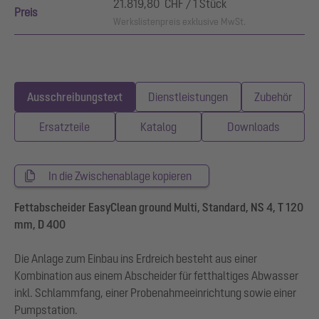
21.819,80 CHF / 1 Stück
Preis
Werkslistenpreis exklusive MwSt.
Ausschreibungstext
Dienstleistungen
Zubehör
Ersatzteile
Katalog
Downloads
In die Zwischenablage kopieren
Fettabscheider EasyClean ground Multi, Standard, NS 4, T 120
mm, D 400
Die Anlage zum Einbau ins Erdreich besteht aus einer
Kombination aus einem Abscheider für fetthaltiges Abwasser
inkl. Schlammfang, einer Probenahmeeinrichtung sowie einer
Pumpstation.