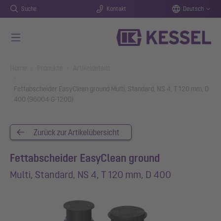
Suche
Kontakt
Deutsch
Zum Hauptinhalt springen
You are here:
Home
Produkte
Artikeldetails
Fettabscheider EasyClean ground Multi, Standard, NS 4, T 120 mm, D
400 (96004-G-120D)
Zurück zur Artikelübersicht
Fettabscheider EasyClean ground
Multi, Standard, NS 4, T 120 mm, D 400