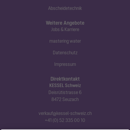
Abscheidetechnik
Weitere Angebote
Jobs & Karriere
mastering water
Datenschutz
Impressum
Direktkontakt
KESSEL Schweiz
Deisrütistrasse 6
8472 Seuzach
verkauf@kessel-schweiz.ch
+41 (0) 52 335 00 10