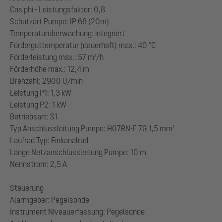
Cos phi - Leistungsfaktor: 0,8
Schutzart Pumpe: IP 68 (20m)
Temperaturüberwachung: integriert
Förderguttemperatur (dauerhaft) max.: 40 °C
Förderleistung max.: 57 m³/h
Förderhöhe max.: 12,4 m
Drehzahl: 2900 U/min
Leistung P1: 1,3 kW
Leistung P2: 1 kW
Betriebsart: S1
Typ Anschlussleitung Pumpe: H07RN-F 7G 1,5 mm²
Laufrad Typ: Einkanalrad
Länge Netzanschlussleitung Pumpe: 10 m
Nennstrom: 2,5 A
Steuerung
Alarmgeber: Pegelsonde
Instrument Niveauerfassung: Pegelsonde