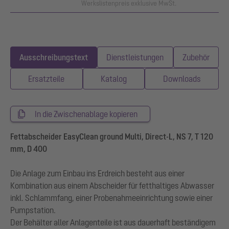
Werkslistenpreis exklusive MwSt.
Ausschreibungstext
Dienstleistungen
Zubehör
Ersatzteile
Katalog
Downloads
In die Zwischenablage kopieren
Fettabscheider EasyClean ground Multi, Direct-L, NS 7, T 120
mm, D 400
Die Anlage zum Einbau ins Erdreich besteht aus einer
Kombination aus einem Abscheider für fetthaltiges Abwasser
inkl. Schlammfang, einer Probenahmeeinrichtung sowie einer
Pumpstation.
Der Behälter aller Anlagenteile ist aus dauerhaft beständigem