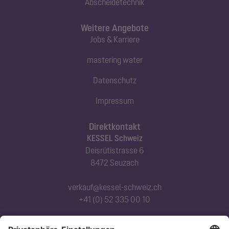
Abscheidetechnik
Weitere Angebote
Jobs & Karriere
mastering water
Datenschutz
Impressum
Direktkontakt
KESSEL Schweiz
Deisrütistrasse 6
8472 Seuzach
verkauf@kessel-schweiz.ch
+41 (0) 52 335 00 10
Abonnieren Sie unseren Newsletter