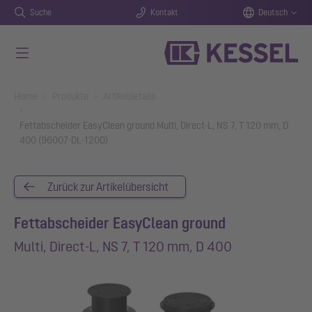
Suche
Kontakt
Deutsch
Zum Hauptinhalt springen
You are here:
Home
Produkte
Artikeldetails
Fettabscheider EasyClean ground Multi, Direct-L, NS 7, T 120 mm, D
400 (96007-DL-120D)
Zurück zur Artikelübersicht
Fettabscheider EasyClean ground
Multi, Direct-L, NS 7, T 120 mm, D 400