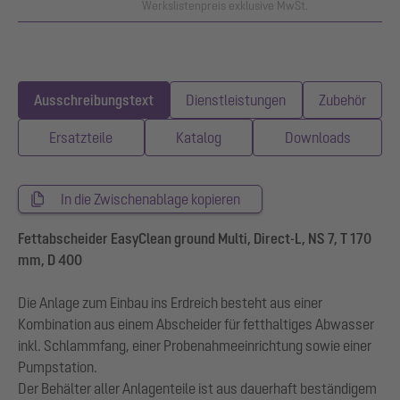
Werkslistenpreis exklusive MwSt.
Ausschreibungstext
Dienstleistungen
Zubehör
Ersatzteile
Katalog
Downloads
In die Zwischenablage kopieren
Fettabscheider EasyClean ground Multi, Direct-L, NS 7, T 170
mm, D 400
Die Anlage zum Einbau ins Erdreich besteht aus einer
Kombination aus einem Abscheider für fetthaltiges Abwasser
inkl. Schlammfang, einer Probenahmeeinrichtung sowie einer
Pumpstation.
Der Behälter aller Anlagenteile ist aus dauerhaft beständigem