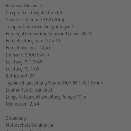
Isolationsklasse: H
Cos phi - Leistungsfaktor: 0,8
Schutzart Pumpe: IP 68 (20m)
Temperaturüberwachung: integriert
Förderguttemperatur (dauerhaft) max.: 40 °C
Förderleistung max.: 57 m³/h
Förderhöhe max.: 12,4 m
Drehzahl: 2900 U/min
Leistung P1: 1,3 kW
Leistung P2: 1 kW
Betriebsart: S1
Typ Anschlussleitung Pumpe: H07RN-F 7G 1,5 mm²
Laufrad Typ: Einkanalrad
Länge Netzanschlussleitung Pumpe: 10 m
Nennstrom: 2,5 A
Steuerung
Motorschutz Schalter: ja