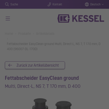
Suche
Kontakt
Deutsch
Zum Hauptinhalt springen
You are here:
Home
Produkte
Artikeldetails
Fettabscheider EasyClean ground Multi, Direct-L, NS 7, T 170 mm, D
400 (96007-DL-170D)
Zurück zur Artikelübersicht
Fettabscheider EasyClean ground
Multi, Direct-L, NS 7, T 170 mm, D 400