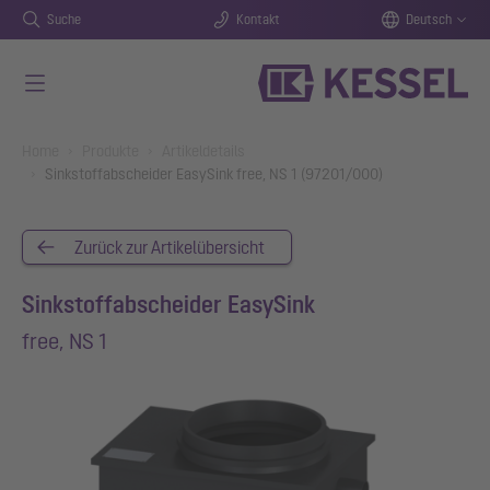
Suche
Kontakt
Deutsch
Zum Hauptinhalt springen
You are here:
Home
Produkte
Artikeldetails
Sinkstoffabscheider EasySink free, NS 1 (97201/000)
Zurück zur Artikelübersicht
Sinkstoffabscheider EasySink
free, NS 1