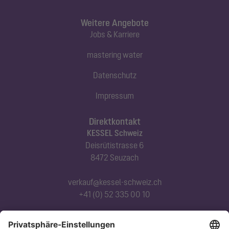
Weitere Angebote
Jobs & Karriere
mastering water
Datenschutz
Impressum
Direktkontakt
KESSEL Schweiz
Deisrütistrasse 6
8472 Seuzach
verkauf@kessel-schweiz.ch
+41 (0) 52 335 00 10
Abonnieren Sie unseren Newsletter