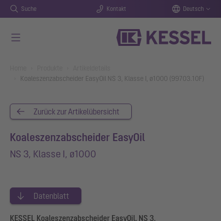
Suche
Kontakt
Deutsch
Zum Hauptinhalt springen
You are here:
Home
Produkte
Artikeldetails
Koaleszenzabscheider EasyOil NS 3, Klasse I, ø1000 (99703.10F)
Zurück zur Artikelübersicht
Koaleszenzabscheider EasyOil
NS 3, Klasse I, ø1000
Datenblatt
KESSEL Koaleszenzabscheider EasyOil, NS 3,