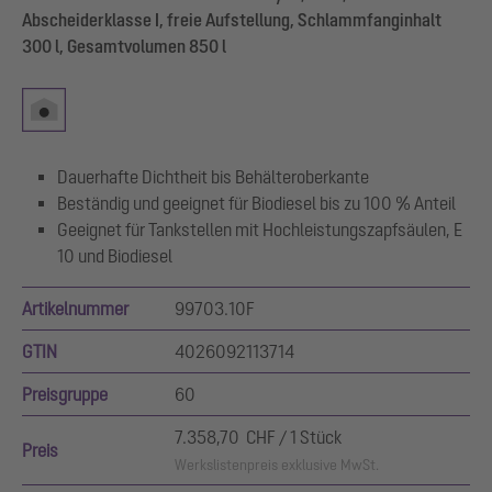
Abscheiderklasse I, freie Aufstellung, Schlammfanginhalt
300 l, Gesamtvolumen 850 l
Dauerhafte Dichtheit bis Behälteroberkante
Beständig und geeignet für Biodiesel bis zu 100 % Anteil
Geeignet für Tankstellen mit Hochleistungszapfsäulen, E
10 und Biodiesel
Artikelnummer
99703.10F
GTIN
4026092113714
Preisgruppe
60
7.358,70 CHF / 1 Stück
Preis
Werkslistenpreis exklusive MwSt.