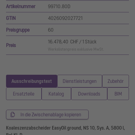
Artikelnummer
99710.80D
GTIN
4026092027721
Preisgruppe
60
16.478,40 CHF / 1 Stück
Preis
Werkslistenpreis exklusive MwSt.
Ausschreibungstext
Dienstleistungen
Zubehör
Ersatzteile
Katalog
Downloads
BIM
In die Zwischenablage kopieren
Koaleszenzabscheider EasyOil ground, NS 10, Sys. A, 5800 l,
Bel.Kl. D