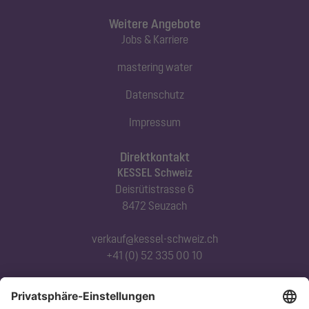
Weitere Angebote
Jobs & Karriere
mastering water
Datenschutz
Impressum
Direktkontakt
KESSEL Schweiz
Deisrütistrasse 6
8472 Seuzach
verkauf@kessel-schweiz.ch
+41 (0) 52 335 00 10
Abonnieren Sie unseren Newsletter