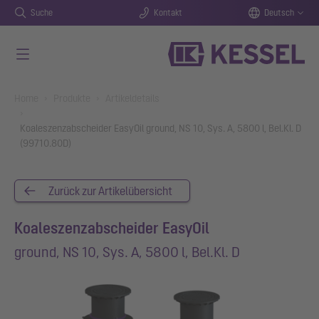
Suche
Kontakt
Deutsch
Zum Hauptinhalt springen
You are here:
Home
Produkte
Artikeldetails
Koaleszenzabscheider EasyOil ground, NS 10, Sys. A, 5800 l, Bel.Kl. D
(99710.80D)
Zurück zur Artikelübersicht
Koaleszenzabscheider EasyOil
ground, NS 10, Sys. A, 5800 l, Bel.Kl. D