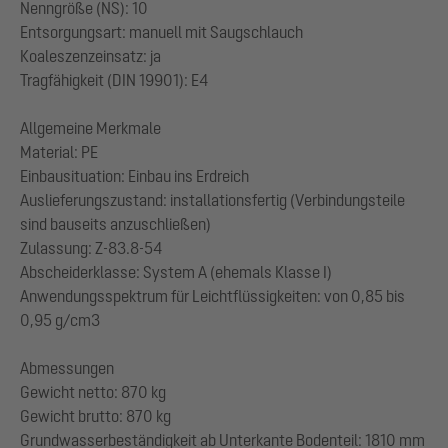
Nenngröße (NS): 10
Entsorgungsart: manuell mit Saugschlauch
Koaleszenzeinsatz: ja
Tragfähigkeit (DIN 19901): E4
Allgemeine Merkmale
Material: PE
Einbausituation: Einbau ins Erdreich
Auslieferungszustand: installationsfertig (Verbindungsteile
sind bauseits anzuschließen)
Zulassung: Z-83.8-54
Abscheiderklasse: System A (ehemals Klasse I)
Anwendungsspektrum für Leichtflüssigkeiten: von 0,85 bis
0,95 g/cm3
Abmessungen
Gewicht netto: 870 kg
Gewicht brutto: 870 kg
Grundwasserbeständigkeit ab Unterkante Bodenteil: 1810 mm