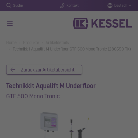
Suche
Kontakt
Deutsch
Zum Hauptinhalt springen
You are here:
Home
Produkte
Artikeldetails
Technikkit Aqualift M Underfloor GTF 500 Mono Tronic (280550-TK)
Zurück zur Artikelübersicht
Technikkit Aqualift M Underfloor
GTF 500 Mono Tronic