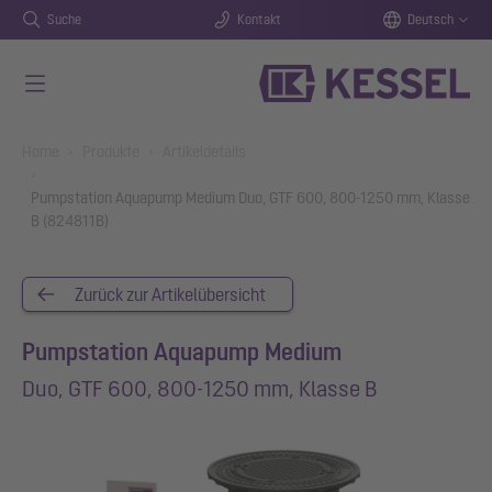
Suche
Kontakt
Deutsch
Zum Hauptinhalt springen
You are here:
Home
Produkte
Artikeldetails
Pumpstation Aquapump Medium Duo, GTF 600, 800-1250 mm, Klasse
B (824811B)
Zurück zur Artikelübersicht
Pumpstation Aquapump Medium
Duo, GTF 600, 800-1250 mm, Klasse B